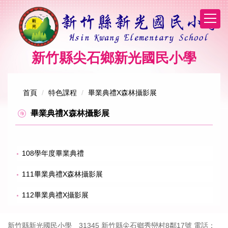
跳
到
主
要
內
新竹縣尖石鄉新光國民小學
容
區
首頁
特色課程
畢業典禮X森林攝影展
畢業典禮X森林攝影展
108學年度畢業典禮
111畢業典禮X森林攝影展
112畢業典禮X攝影展
新竹縣新光國民小學 31345 新竹縣尖石鄉秀巒村8鄰17號 電話：